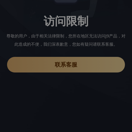
访问限制
尊敬的用户，由于相关法律限制，您所在地区无法访问J9产品，对
此造成的不便，我们深表歉意，您如有疑问请联系客服。
联系客服